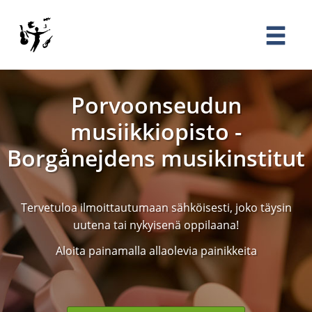
Porvoonseudun
musiikkiopisto -
Borgånejdens musikinstitut
Tervetuloa ilmoittautumaan sähköisesti, joko täysin
uutena tai nykyisenä oppilaana!
Aloita painamalla allaolevia painikkeita