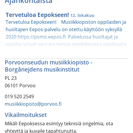
Ajankohtaista
Tervetuloa Eepokseen!
12. lokakuu
Tervetuloa Eepokseen! Musiikkiopiston oppilaiden ja
huoltajien Eepos-palvelu on otettu käyttöön syksyllä
2020 https://psmo.eepos.fi Palvelussa huoltajat ja
oppilas voivat seurata tietoja opiskelevasta oppilaasta
ja myös yhteystietojen päivittäminen käy sujuvasti.
Eepos helpottaa oppilaiden ja vanhempien asiointia
Porvoonseudun musiikkiopisto -
oppilaitoksessa. Musiikkiopiston vanhat opintokirjat
Borgånejdens musikinstitut
ovat poistuneet käytöstä. Kaikki opintoihin liittyvät
PL 23
tiedot kirjastaan Eepokseen. Oppilaan ja opettajan
06101 Porvoo
välinen viestintä Eepoksen kautta mahdollistaa
esimerkiksi sähköisen opetusmateriaalin
019 520 2549
lähettämisen. Oppilaille on olemassa myös Eepos-
musiikkiopisto@porvoo.fi
applikaatio puhelimeen. Otathan yhteyttä kansliaan
Vikailmoitukset
(p. 019-5202549), jos kirjautuminen Eepokseen ei
Mikäli Eepoksessa esiintyy teknisiä ongelmia, ota
onnistu tai muita teknisiä haasteita ilmenee.
yhteyttä ja kuvaile tapahtunutta.