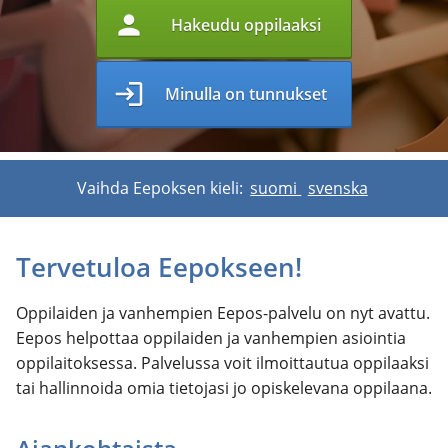
person
Hakeudu oppilaaksi
login
Minulla on tunnukset
Vaihda Eepoksen kieli:
suomi
svenska
Tervetuloa Eepokseen!
Oppilaiden ja vanhempien Eepos-palvelu on nyt avattu.
Eepos helpottaa oppilaiden ja vanhempien asiointia
oppilaitoksessa. Palvelussa voit ilmoittautua oppilaaksi
tai hallinnoida omia tietojasi jo opiskelevana oppilaana.